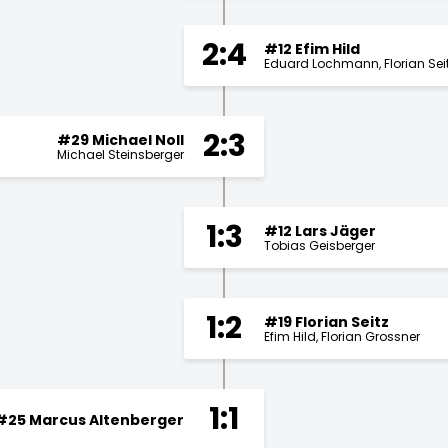
2:4
#12 Efim Hild
Eduard Lochmann
Florian Sei
2:3
#29 Michael Noll
Michael Steinsberger
1:3
#12 Lars Jäger
Tobias Geisberger
1:2
#19 Florian Seitz
Efim Hild
Florian Grossner
1:1
#25 Marcus Altenberger