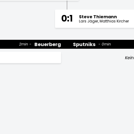
0:1
Steve Thiemann
Lars Jäger
Matthias Kircher
Beuerberg
Sputniks
2min
0min
Kein