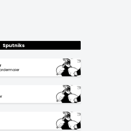
Sputniks
r
Fordermaier
er