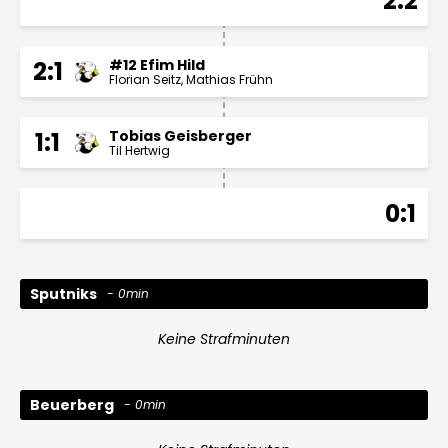
2:2
#12 Efim Hild
2:1
Florian Seitz
Mathias Frühn
Tobias Geisberger
1:1
Til Hertwig
0:1
Sputniks
0min
Keine Strafminuten
Beuerberg
0min