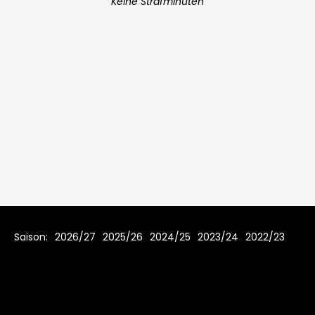
Keine Strafminuten
Saison:
2026/27
2025/26
2024/25
2023/24
2022/23
2021/22
2020/21
Home
Regeln
Impressum
Datenschutz