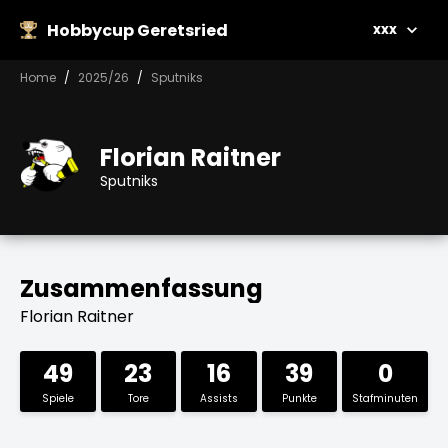
Hobbycup Geretsried
xxx
Home
2025/26
Sputniks
Florian Raitner
Sputniks
Zusammenfassung
Florian Raitner
49
23
16
39
0
Spiele
Tore
Assists
Punkte
Stafminuten