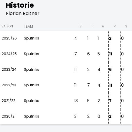
Historie
Florian Raitner
TEAM
SAISON
S
T
A
P
S
4
1
1
2
0
2025/26
Sputniks
7
6
5
11
0
2024/25
Sputniks
11
2
4
6
0
2023/24
Sputniks
11
7
4
11
0
2022/23
Sputniks
13
5
2
7
0
2021/22
Sputniks
3
2
0
2
0
2020/21
Sputniks