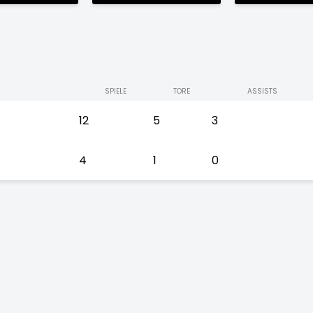
SPIELE
TORE
ASSISTS
12
5
3
4
1
0