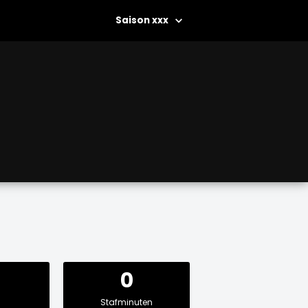
xxx
0
Stafminuten