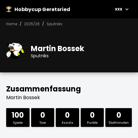
Hobbycup Geretsried
xxx
Home
2025/26
Sputniks
Martin Bossek
Sputniks
Zusammenfassung
Martin Bossek
100
0
0
0
0
Spiele
Tore
Assists
Punkte
Stafminuten