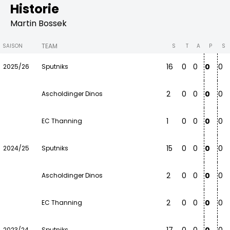
Historie
Martin Bossek
TEAM
SAISON
S
T
A
P
S
16
0
0
0
0
2025/26
Sputniks
2
0
0
0
0
Ascholdinger Dinos
1
0
0
0
0
EC Thanning
15
0
0
0
0
2024/25
Sputniks
2
0
0
0
0
Ascholdinger Dinos
2
0
0
0
0
EC Thanning
2023/24
Sputniks