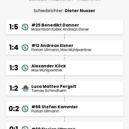
Schiedsrichter:
Dieter Nusser
#25 Benedikt Danner
1:5
Maximilian Kober
Andreas Elsner
#12 Andreas Elsner
1:4
Florian Ullmann
Max Mühlpointner
Alexander Köck
1:3
Max Mühlpointner
Luca Matteo Pergelt
1:2
Tomas Schindhelm
#66 Stefan Kammler
0:2
Florian Ullmann