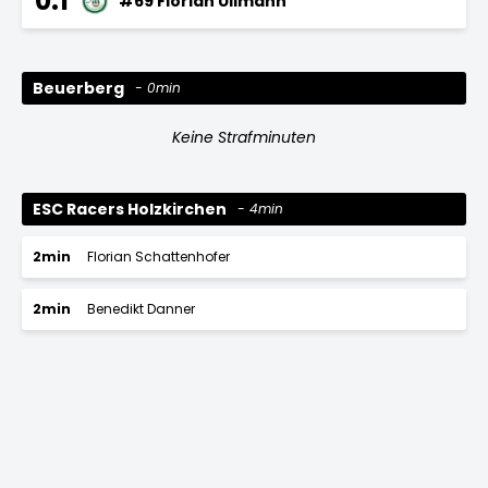
0:1
#69 Florian Ullmann
Beuerberg
0min
Keine Strafminuten
ESC Racers Holzkirchen
4min
2min
Florian Schattenhofer
2min
Benedikt Danner