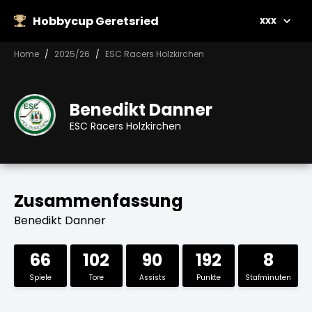
Hobbycup Geretsried
xxx
Home
2025/26
ESC Racers Holzkirchen
Benedikt Danner
ESC Racers Holzkirchen
Zusammenfassung
Benedikt Danner
66
102
90
192
8
Spiele
Tore
Assists
Punkte
Stafminuten