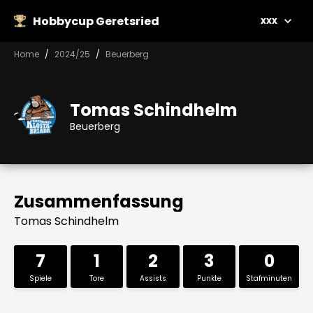
Hobbycup Geretsried
xxx
Home
2024/25
Beuerberg
Tomas Schindhelm
Beuerberg
Zusammenfassung
Tomas Schindhelm
7
1
2
3
0
Spiele
Tore
Assists
Punkte
Stafminuten