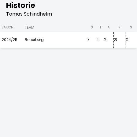
Historie
Tomas Schindhelm
TEAM
SAISON
S
T
A
P
S
7
1
2
3
0
2024/25
Beuerberg