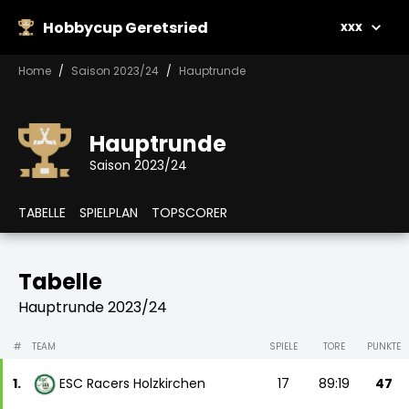
Hobbycup Geretsried
xxx
Home
Saison 2023/24
Hauptrunde
Hauptrunde
Saison 2023/24
TABELLE
SPIELPLAN
TOPSCORER
Tabelle
Hauptrunde 2023/24
#
TEAM
SPIELE
TORE
PUNKTE
1.
ESC Racers Holzkirchen
17
89:19
47