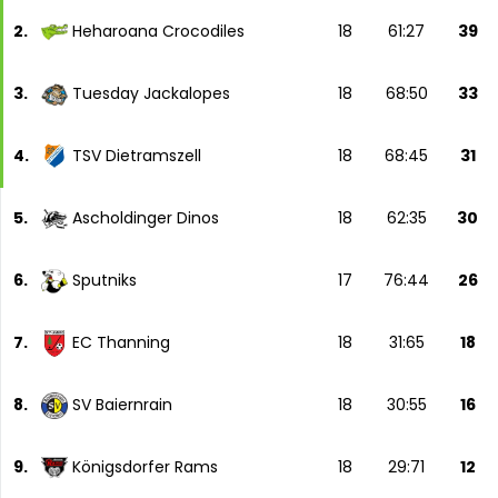
2.
Heharoana Crocodiles
18
61:27
39
3.
Tuesday Jackalopes
18
68:50
33
4.
TSV Dietramszell
18
68:45
31
5.
Ascholdinger Dinos
18
62:35
30
6.
Sputniks
17
76:44
26
7.
EC Thanning
18
31:65
18
8.
SV Baiernrain
18
30:55
16
9.
Königsdorfer Rams
18
29:71
12