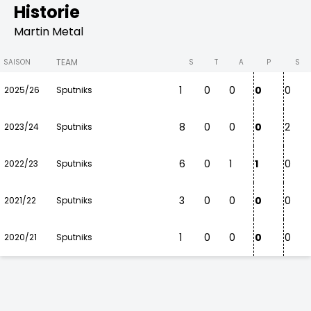
Historie
Martin Metal
TEAM
SAISON
S
T
A
P
S
1
0
0
0
0
2025/26
Sputniks
8
0
0
0
2
2023/24
Sputniks
6
0
1
1
0
2022/23
Sputniks
3
0
0
0
0
2021/22
Sputniks
1
0
0
0
0
2020/21
Sputniks