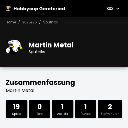
Hobbycup Geretsried
xxx
Home
2025/26
Sputniks
Martin Metal
Sputniks
Zusammenfassung
Martin Metal
19
0
1
1
2
Spiele
Tore
Assists
Punkte
Stafminuten