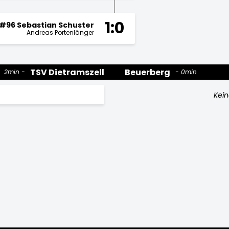
1:0
#96 Sebastian Schuster
Andreas Portenlänger
TSV Dietramszell
Beuerberg
2min
0min
Kein