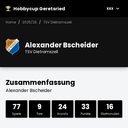
Hobbycup Geretsried
xxx
Home
2025/26
TSV Dietramszell
Alexander Bscheider
TSV Dietramszell
Zusammenfassung
Alexander Bscheider
77
9
24
33
16
Spiele
Tore
Assists
Punkte
Stafminuten