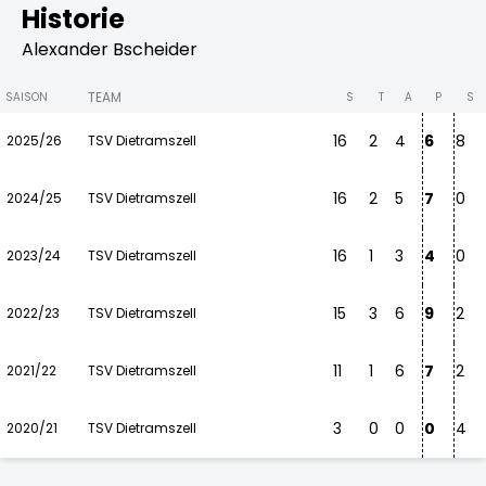
Historie
Alexander Bscheider
TEAM
SAISON
S
T
A
P
S
16
2
4
6
8
2025/26
TSV Dietramszell
16
2
5
7
0
2024/25
TSV Dietramszell
16
1
3
4
0
2023/24
TSV Dietramszell
15
3
6
9
2
2022/23
TSV Dietramszell
11
1
6
7
2
2021/22
TSV Dietramszell
3
0
0
0
4
2020/21
TSV Dietramszell