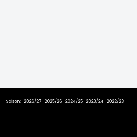
Saison:
2026/27
2025/26
2024/25
2023/24
2022/23
2021/22
2020/21
Home
Regeln
Impressum
Datenschutz
© 2006 - 2026 www.hobbycup-geretsried.de Alle Rechte