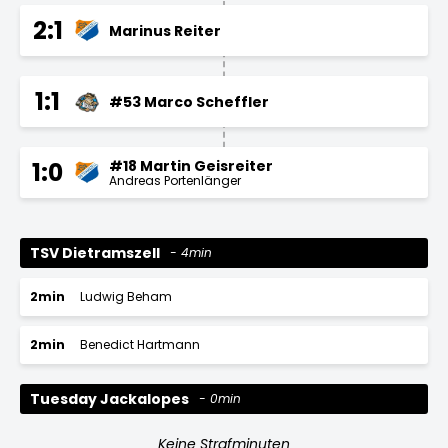
2:1
Marinus Reiter
1:1
#53 Marco Scheffler
#18 Martin Geisreiter
1:0
Andreas Portenlänger
TSV Dietramszell
4min
2min
Ludwig Beham
2min
Benedict Hartmann
Tuesday Jackalopes
0min
Keine Strafminuten