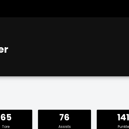
er
65
76
14
Tore
Assists
Punkte