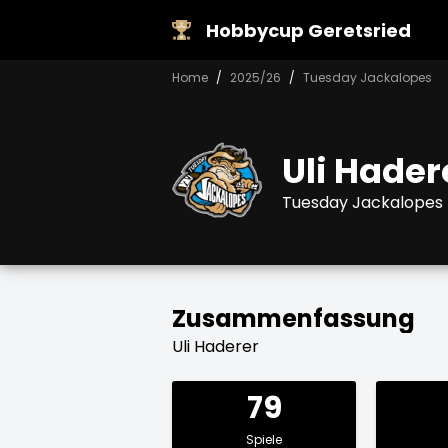
Hobbycup Geretsried
Home
2025/26
Tuesday Jackalopes
Uli Hader
Tuesday Jackalopes
Zusammenfassung
Uli Haderer
79
Spiele