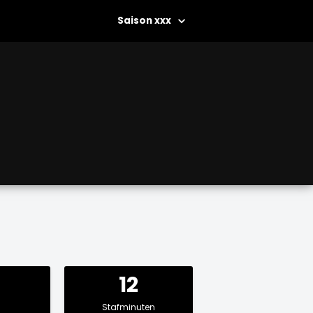
xxx
1
12
Stafminuten