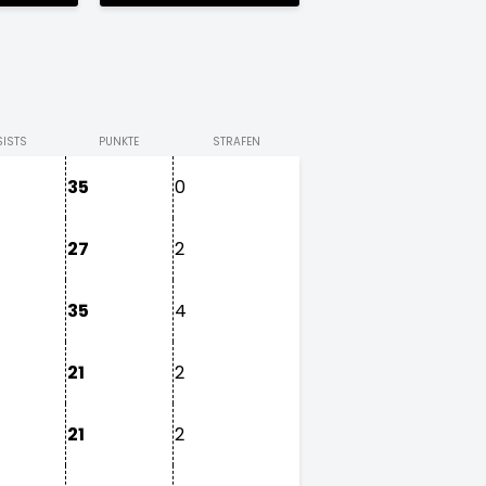
ISTS
PUNKTE
STRAFEN
35
0
27
2
35
4
21
2
21
2