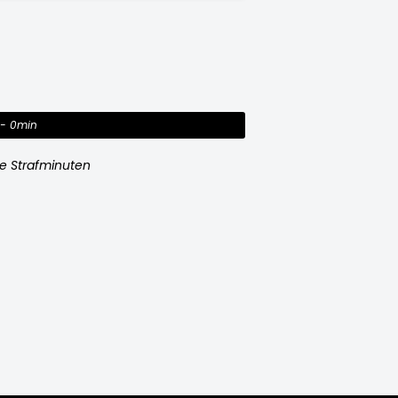
0min
e Strafminuten