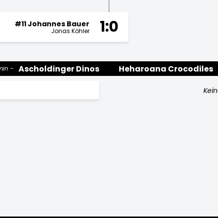
1:0
#11 Johannes Bauer
Jonas Köhler
Ascholdinger Dinos
Heharoana Crocodiles
min
Kein