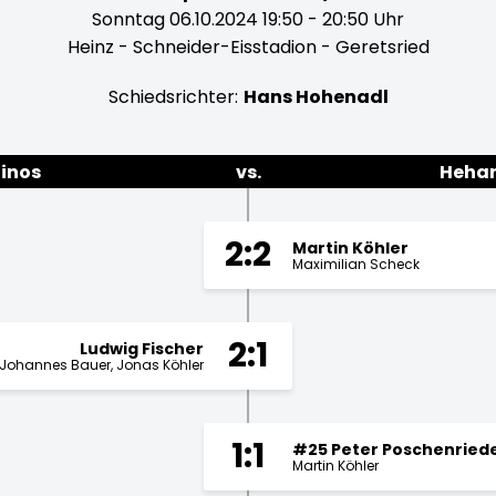
Sonntag 06.10.2024 19:50 - 20:50 Uhr
Heinz - Schneider-Eisstadion - Geretsried
Schiedsrichter:
Hans Hohenadl
Dinos
vs.
Hehar
2:2
Martin Köhler
Maximilian Scheck
2:1
Ludwig Fischer
Johannes Bauer
Jonas Köhler
1:1
#25 Peter Poschenried
Martin Köhler