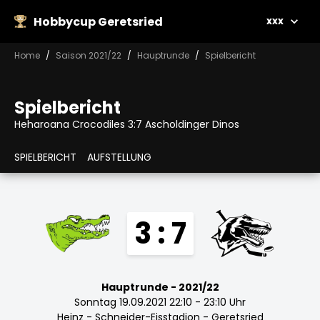
Hobbycup Geretsried
xxx
Home
Saison 2021/22
Hauptrunde
Spielbericht
Spielbericht
Heharoana Crocodiles 3:7 Ascholdinger Dinos
SPIELBERICHT
AUFSTELLUNG
3 : 7
Hauptrunde - 2021/22
Sonntag 19.09.2021 22:10 - 23:10 Uhr
Heinz - Schneider-Eisstadion - Geretsried