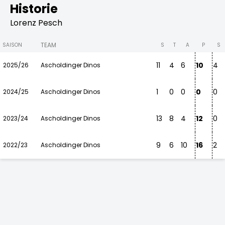
Historie
Lorenz Pesch
TEAM
SAISON
S
T
A
P
S
11
4
6
10
4
2025/26
Ascholdinger Dinos
1
0
0
0
0
2024/25
Ascholdinger Dinos
13
8
4
12
0
2023/24
Ascholdinger Dinos
9
6
10
16
2
2022/23
Ascholdinger Dinos