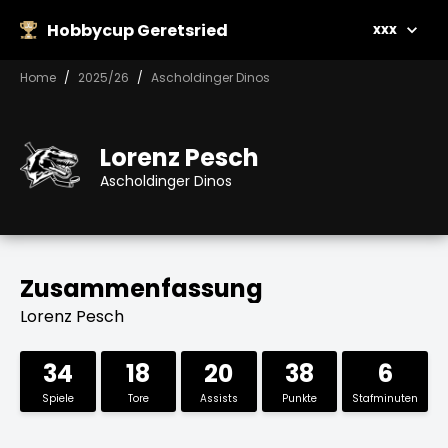
Hobbycup Geretsried
xxx
Home
2025/26
Ascholdinger Dinos
Lorenz Pesch
Ascholdinger Dinos
Zusammenfassung
Lorenz Pesch
34
18
20
38
6
Spiele
Tore
Assists
Punkte
Stafminuten