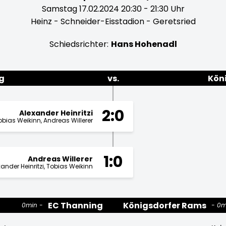
Samstag 17.02.2024 20:30 - 21:30 Uhr
Heinz - Schneider-Eisstadion - Geretsried
Schiedsrichter:
Hans Hohenadl
g
vs.
Kön
2:0
Alexander Heinritzi
obias Weikinn
Andreas Willerer
1:0
Andreas Willerer
xander Heinritzi
Tobias Weikinn
EC Thanning
Königsdorfer Rams
0min
0m