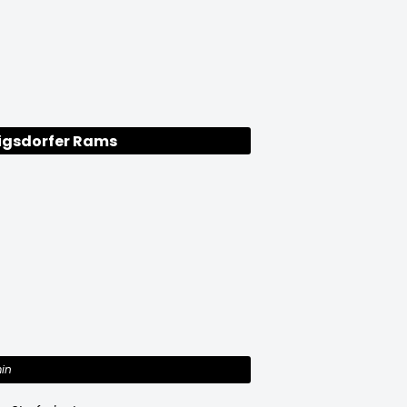
igsdorfer Rams
in