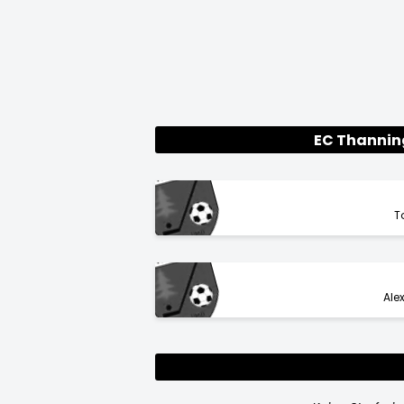
EC Thannin
T
Ale