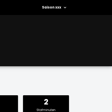
xxx
2
Stafminuten