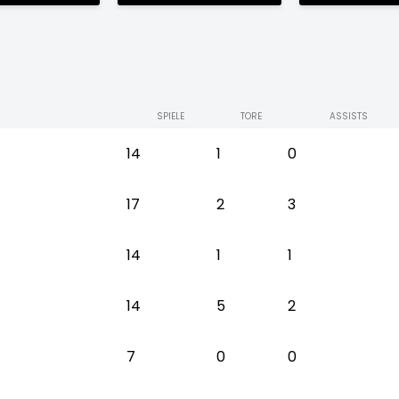
SPIELE
TORE
ASSISTS
14
1
0
17
2
3
14
1
1
14
5
2
7
0
0