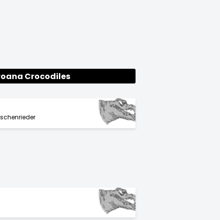
oana Crocodiles
oschenrieder