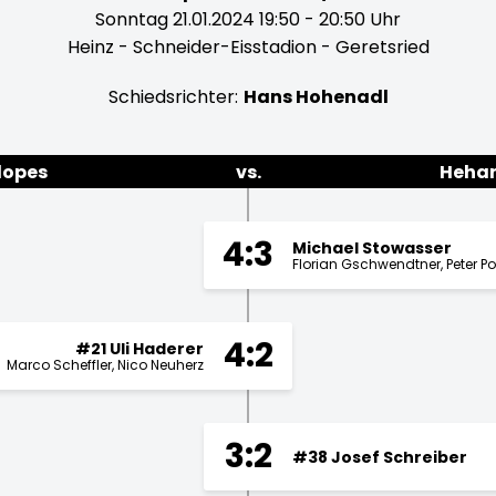
Sonntag 21.01.2024 19:50 - 20:50 Uhr
Heinz - Schneider-Eisstadion - Geretsried
Schiedsrichter:
Hans Hohenadl
lopes
vs.
Hehar
4:3
Michael Stowasser
Florian Gschwendtner
Peter P
4:2
#21 Uli Haderer
Marco Scheffler
Nico Neuherz
3:2
#38 Josef Schreiber