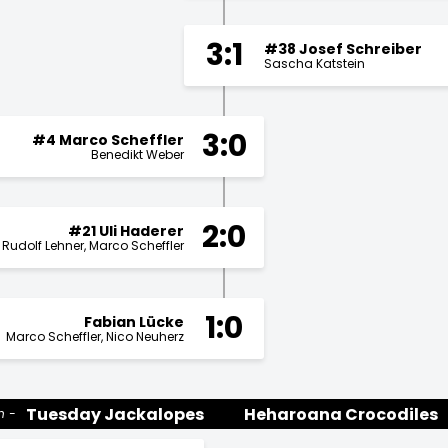
3:1
#38 Josef Schreiber
Sascha Katstein
3:0
#4 Marco Scheffler
Benedikt Weber
2:0
#21 Uli Haderer
Rudolf Lehner
Marco Scheffler
1:0
Fabian Lücke
Marco Scheffler
Nico Neuherz
Tuesday Jackalopes
Heharoana Crocodiles
n