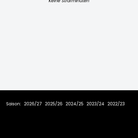
Keine Strafminuten
Saison:
2026/27
2025/26
2024/25
2023/24
2022/23
2021/22
2020/21
Home
Regeln
Impressum
Datenschutz