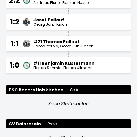
2:2
Andreas Elsner
Roman Nusser
Josef Pallauf
1:2
Georg Jun. Häsch
#21 Thomas Pallauf
1:1
Jakob Pertold
Georg Jun. Häsch
#11 Benjamin Kustermann
1:0
Florian Schmid
Florian Ullmann
ESC Racers Holzkirchen
0min
Keine Strafminuten
SV Baiernrain
0min