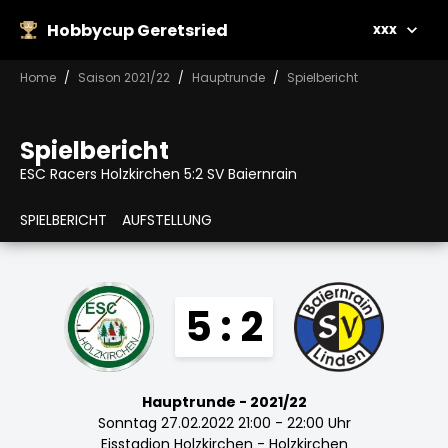
Hobbycup Geretsried
xxx
Home
Saison 2021/22
Hauptrunde
Spielbericht
Spielbericht
ESC Racers Holzkirchen 5:2 SV Baiernrain
SPIELBERICHT
AUFSTELLUNG
5 : 2
Hauptrunde - 2021/22
Sonntag 27.02.2022 21:00 - 22:00 Uhr
Eisstadion Holzkirchen - Holzkirchen