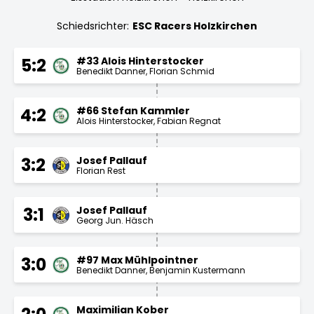
Schiedsrichter:
ESC Racers Holzkirchen
#33 Alois Hinterstocker
5:2
Benedikt Danner
Florian Schmid
#66 Stefan Kammler
4:2
Alois Hinterstocker
Fabian Regnat
Josef Pallauf
3:2
Florian Rest
Josef Pallauf
3:1
Georg Jun. Häsch
#97 Max Mühlpointner
3:0
Benedikt Danner
Benjamin Kustermann
Maximilian Kober