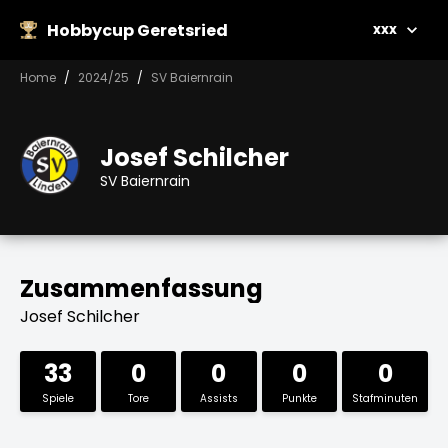
Hobbycup Geretsried
xxx
Home
2024/25
SV Baiernrain
Josef Schilcher
SV Baiernrain
Zusammenfassung
Josef Schilcher
33
0
0
0
0
Spiele
Tore
Assists
Punkte
Stafminuten