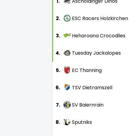
1.
Ascholdinger Dinos
2.
ESC Racers Holzkirchen
3.
Heharoana Crocodiles
4.
Tuesday Jackalopes
5.
EC Thanning
6.
TSV Dietramszell
7.
SV Baiernrain
8.
Sputniks