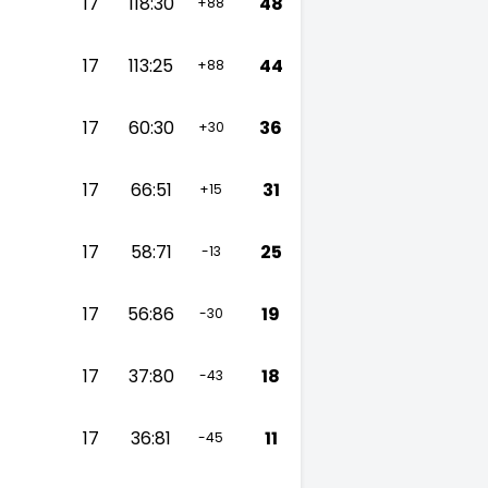
17
118:30
48
+88
17
113:25
44
+88
17
60:30
36
+30
17
66:51
31
+15
17
58:71
25
-13
17
56:86
19
-30
17
37:80
18
-43
17
36:81
11
-45