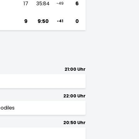
17
35:84
6
-49
9
9:50
0
-41
21:00 Uhr
22:00 Uhr
odiles
20:50 Uhr