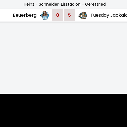
Heinz - Schneider-Eisstadion - Geretsried
Beuerberg
0
5
Tuesday Jackal
023/24
2022/23
2021/22
2020/21
Home
Regeln
Impressum
Datenschutz