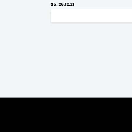
So. 26.12.21
Saison:
2026/27
2025/26
2024/25
2