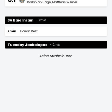
0:1
Korbinian Hagn
Matthias Werner
SV Baiernrain
2min
2min
Florian Rest
Tuesday Jackalopes
0min
Keine Strafminuten