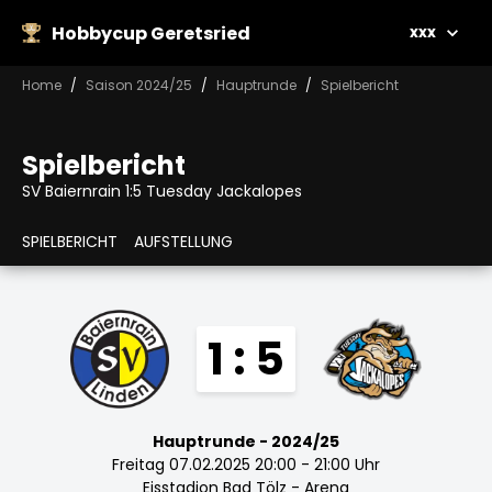
Hobbycup Geretsried
xxx
Home
Saison 2024/25
Hauptrunde
Spielbericht
Spielbericht
SV Baiernrain 1:5 Tuesday Jackalopes
SPIELBERICHT
AUFSTELLUNG
1 : 5
Hauptrunde - 2024/25
Freitag 07.02.2025 20:00 - 21:00 Uhr
Eisstadion Bad Tölz - Arena