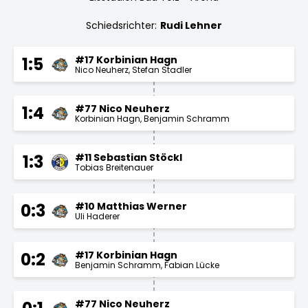
Schiedsrichter:
Rudi Lehner
#17 Korbinian Hagn
1:5
Nico Neuherz
Stefan Stadler
#77 Nico Neuherz
1:4
Korbinian Hagn
Benjamin Schramm
#11 Sebastian Stöckl
1:3
Tobias Breitenauer
#10 Matthias Werner
0:3
Uli Haderer
#17 Korbinian Hagn
0:2
Benjamin Schramm
Fabian Lücke
#77 Nico Neuherz