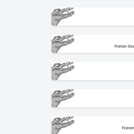
Florian G
Flori