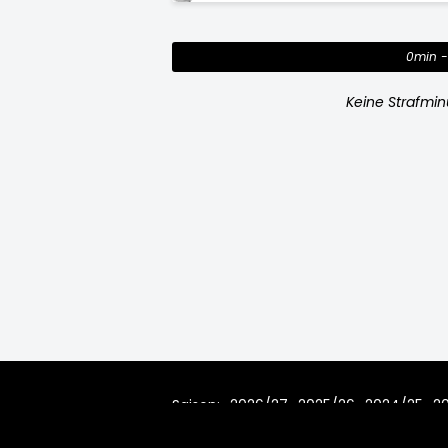
0min
Keine Strafmi
Saison:
2026/27
2025/26
2024/25
2