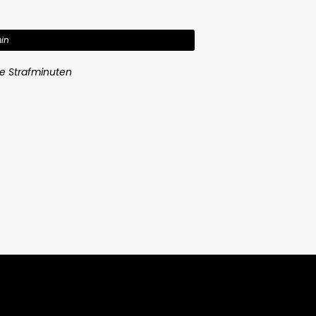
in
e Strafminuten