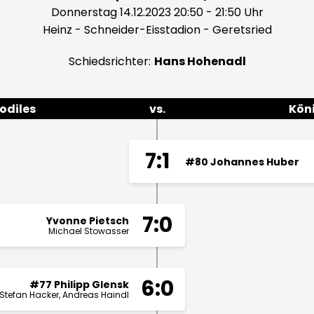
Donnerstag 14.12.2023 20:50 - 21:50 Uhr
Heinz - Schneider-Eisstadion - Geretsried
Schiedsrichter:
Hans Hohenadl
odiles
vs.
Kön
7:1
#80 Johannes Huber
7:0
Yvonne Pietsch
Michael Stowasser
6:0
#77 Philipp Glensk
Stefan Hacker
Andreas Haindl