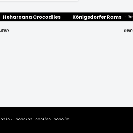
Heharoana Crocodiles
Königsdorfer Rams
0m
nuten
Kein
023/24
2022/23
2021/22
2020/21