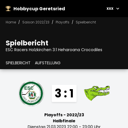
Hobbycup Geretsried
xxx
Home
Saison 2022/23
Playoffs
Spielbericht
Spielbericht
ESC Racers Holzkirchen 3:1 Heharoana Crocodiles
SPIELBERICHT
AUFSTELLUNG
3 : 1
Playoffs - 2022/23
Halbfinale
Dienstag 21.03.2023 22:00 - 23:00 Uhr