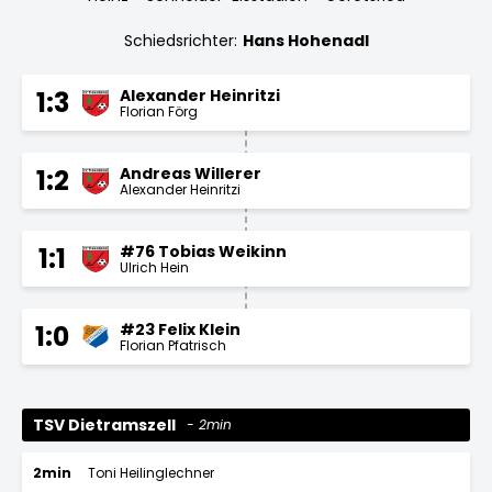
Schiedsrichter:
Hans Hohenadl
Alexander Heinritzi
1:3
Florian Förg
Andreas Willerer
1:2
Alexander Heinritzi
#76 Tobias Weikinn
1:1
Ulrich Hein
#23 Felix Klein
1:0
Florian Pfatrisch
TSV Dietramszell
2min
2min
Toni Heilinglechner