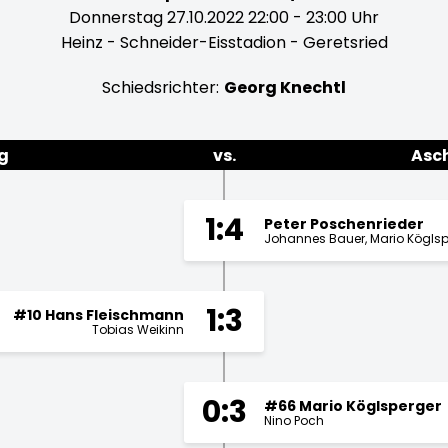
Donnerstag 27.10.2022 22:00 - 23:00 Uhr
Heinz - Schneider-Eisstadion - Geretsried
Schiedsrichter:
Georg Knechtl
g
vs.
Asch
1:4
Peter Poschenrieder
Johannes Bauer
Mario Köglsp
1:3
#10 Hans Fleischmann
Tobias Weikinn
0:3
#66 Mario Köglsperger
Nino Poch