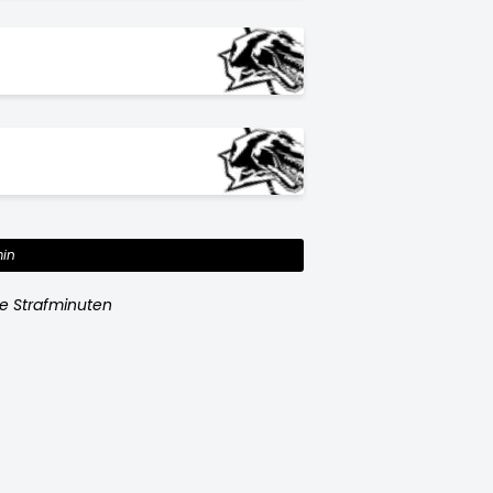
in
e Strafminuten