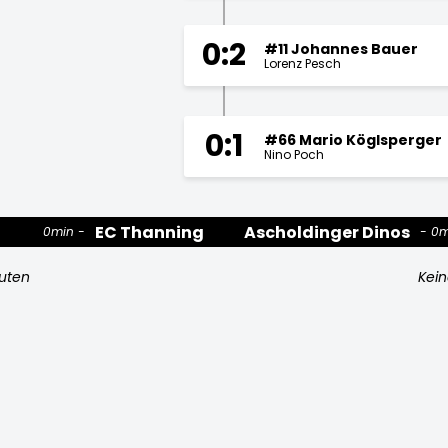
0:2
#11 Johannes Bauer
Lorenz Pesch
0:1
#66 Mario Köglsperger
Nino Poch
EC Thanning
Ascholdinger Dinos
0min
0m
nuten
Kein