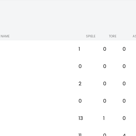
NAME
SPIELE
TORE
A
1
0
0
0
0
0
2
0
0
0
0
0
13
1
0
11
0
4