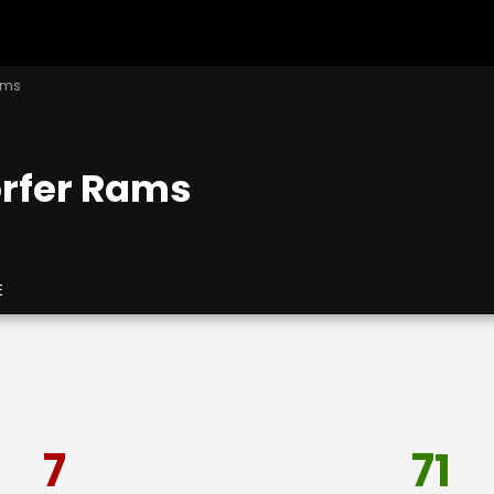
ams
rfer Rams
E
7
71