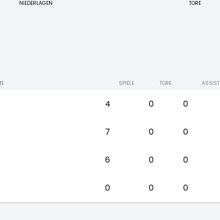
NIEDERLAGEN
TORE
ME
SPIELE
TORE
ASSIST
4
0
0
7
0
0
6
0
0
0
0
0