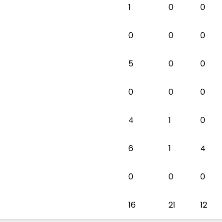
1
0
0
0
0
0
5
0
0
0
0
0
4
1
0
6
1
4
0
0
0
16
21
12