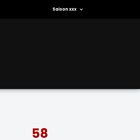
xxx
58