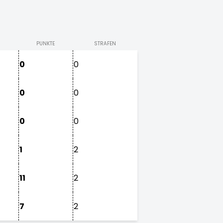
PUNKTE
STRAFEN
0
0
0
0
0
0
1
2
11
2
7
2