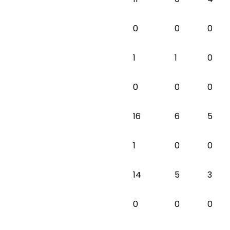
0
0
0
1
1
0
0
0
0
16
6
5
1
0
0
14
5
3
0
0
0