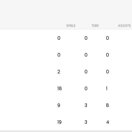
SPIELE
TORE
ASSISTS
0
0
0
0
0
0
2
0
0
18
0
1
9
3
8
19
3
4