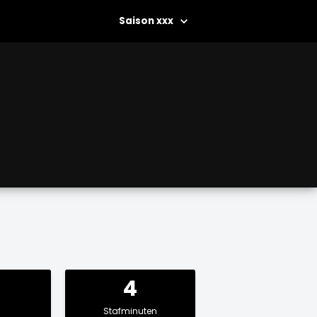
xxx
4
Stafminuten