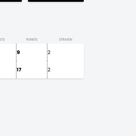
STS
PUNKTE
STRAFEN
9
2
17
2