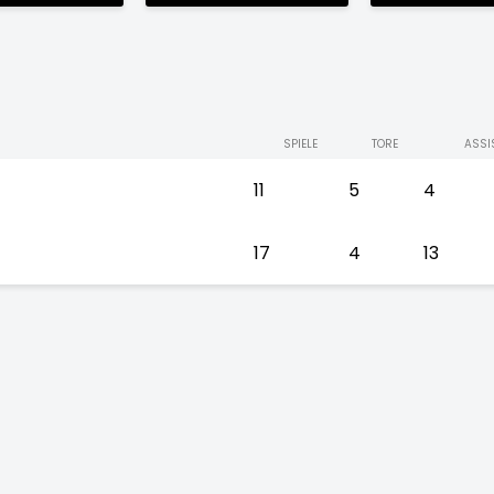
SPIELE
TORE
ASSI
11
5
4
17
4
13