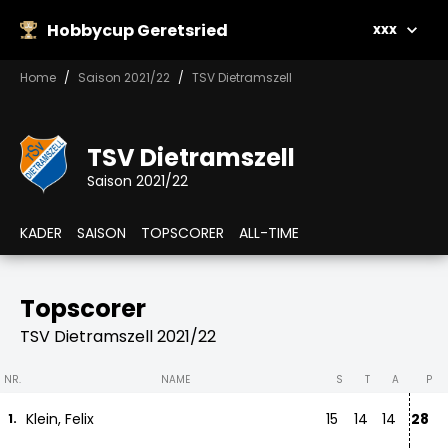
Hobbycup Geretsried
xxx
Home
Saison 2021/22
TSV Dietramszell
TSV Dietramszell
Saison 2021/22
KADER
SAISON
TOPSCORER
ALL-TIME
Topscorer
TSV Dietramszell 2021/22
NR.
NAME
S
T
A
P
Klein, Felix
15
14
14
28
1.