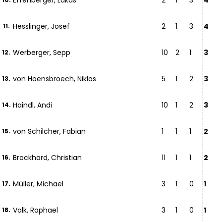
Effenberger, Lukas
2
1
3
4
Hesslinger, Josef
2
1
3
4
11.
Werberger, Sepp
10
2
1
3
12.
von Hoensbroech, Niklas
5
1
2
3
13.
Haindl, Andi
10
1
2
3
14.
von Schilcher, Fabian
1
1
1
2
15.
Brockhard, Christian
11
1
1
2
16.
Müller, Michael
3
1
0
1
17.
Volk, Raphael
3
1
0
1
18.