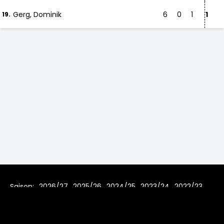
Gerg, Dominik
6
0
1
1
19.
Saison:
2026/27
2025/26
2024/25
2023/24
2022/23
2021/22
2020/21