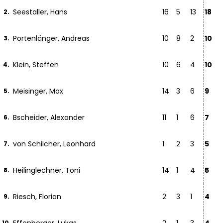
Seestaller, Hans
16
5
13
18
2.
Portenlänger, Andreas
10
8
2
10
3.
Klein, Steffen
10
6
4
10
4.
Meisinger, Max
14
3
6
9
5.
Bscheider, Alexander
11
1
6
7
6.
von Schilcher, Leonhard
1
2
3
5
7.
Heilinglechner, Toni
14
1
4
5
8.
Riesch, Florian
2
3
1
4
9.
10.