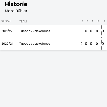
Historie
Marc Bühler
TEAM
SAISON
S
T
A
P
S
1
0
0
0
0
2021/22
Tuesday Jackalopes
2
0
0
0
0
2020/21
Tuesday Jackalopes