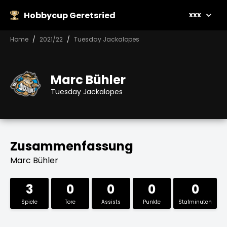
Hobbycup Geretsried
xxx
Home
2021/22
Tuesday Jackalopes
Marc Bühler
Tuesday Jackalopes
Zusammenfassung
Marc Bühler
3
0
0
0
0
Spiele
Tore
Assists
Punkte
Stafminuten