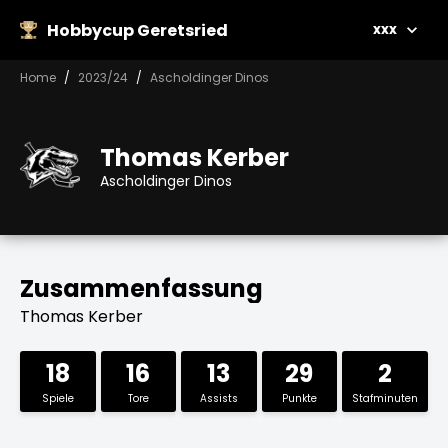
Hobbycup Geretsried
xxx
Home
2023/24
Ascholdinger Dinos
Thomas Kerber
Ascholdinger Dinos
Zusammenfassung
Thomas Kerber
18
16
13
29
2
Spiele
Tore
Assists
Punkte
Stafminuten