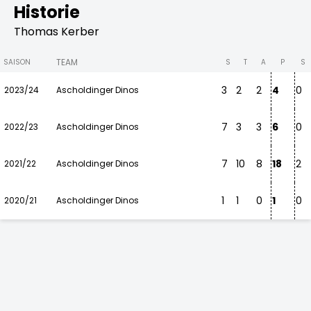
Historie
Thomas Kerber
TEAM
SAISON
S
T
A
P
S
3
2
2
4
0
2023/24
Ascholdinger Dinos
7
3
3
6
0
2022/23
Ascholdinger Dinos
7
10
8
18
2
2021/22
Ascholdinger Dinos
1
1
0
1
0
2020/21
Ascholdinger Dinos