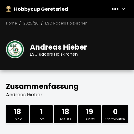
Hobbycup Geretsried
xxx
Home
2025/26
ESC Racers Holzkirchen
Andreas Hieber
ESC Racers Holzkirchen
Zusammenfassung
Andreas Hieber
18
1
18
19
0
Spiele
Tore
Assists
Punkte
Stafminuten