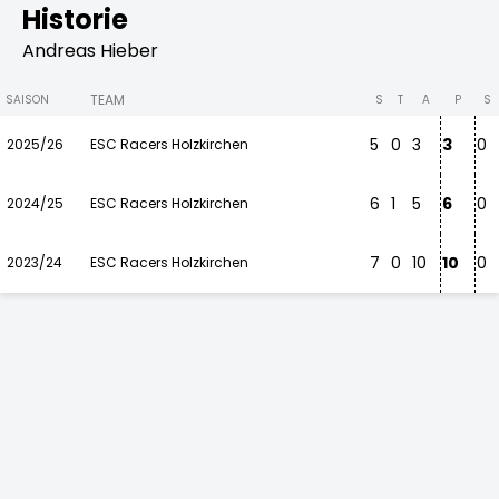
Historie
Andreas Hieber
TEAM
SAISON
S
T
A
P
S
5
0
3
3
0
2025/26
ESC Racers Holzkirchen
6
1
5
6
0
2024/25
ESC Racers Holzkirchen
7
0
10
10
0
2023/24
ESC Racers Holzkirchen