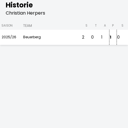
Historie
Christian Herpers
TEAM
SAISON
S
T
A
P
S
2
0
1
1
0
2025/26
Beuerberg