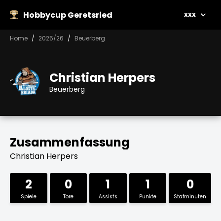
Hobbycup Geretsried
xxx
Home
2025/26
Beuerberg
Christian Herpers
Beuerberg
Zusammenfassung
Christian Herpers
2
0
1
1
0
Spiele
Tore
Assists
Punkte
Stafminuten