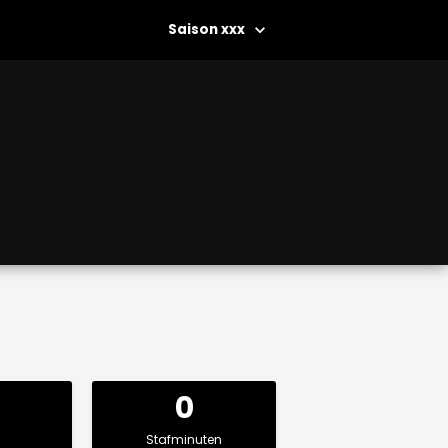
xxx
0
Stafminuten