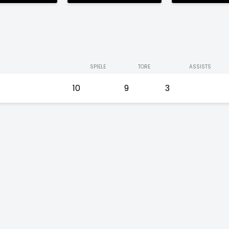
SPIELE
TORE
ASSISTS
10
9
3