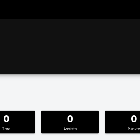
0
0
0
Tore
Assists
Punkte