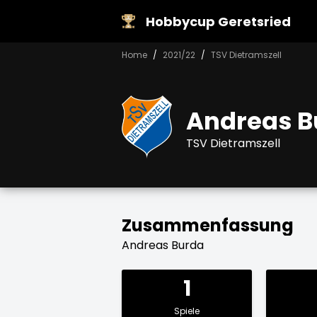
Hobbycup Geretsried
Home
2021/22
TSV Dietramszell
Andreas B
TSV Dietramszell
Zusammenfassung
Andreas Burda
1
Spiele