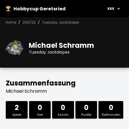
Hobbycup Geretsried
xxx
Home
2021/22
Tuesday Jackalopes
Michael Schramm
Tuesday Jackalopes
Zusammenfassung
Michael Schramm
2
0
0
0
0
Spiele
Tore
Assists
Punkte
Stafminuten