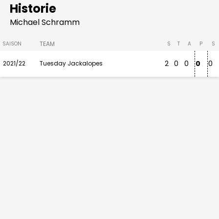
Historie
Michael Schramm
TEAM
SAISON
S
T
A
P
S
2
0
0
0
0
2021/22
Tuesday Jackalopes