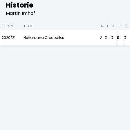
Historie
Martin Imhof
TEAM
SAISON
S
T
A
P
S
2
0
0
0
0
2020/21
Heharoana Crocodiles