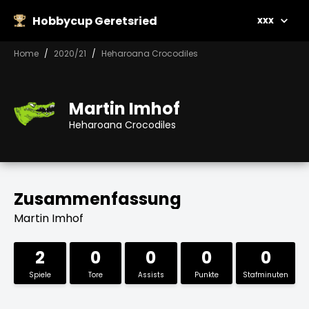
Hobbycup Geretsried
xxx
Home
2020/21
Heharoana Crocodiles
Martin Imhof
Heharoana Crocodiles
Zusammenfassung
Martin Imhof
2
0
0
0
0
Spiele
Tore
Assists
Punkte
Stafminuten