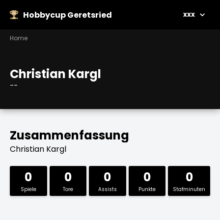
Hobbycup Geretsried
xxx
Home
Christian Kargl
--
Zusammenfassung
Christian Kargl
0
0
0
0
0
Spiele
Tore
Assists
Punkte
Stafminuten