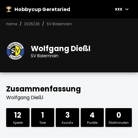
Hobbycup Geretsried
xxx
Home
2025/26
SV Baiernrain
Wolfgang Dießl
SV Baiernrain
Zusammenfassung
Wolfgang Dießl
12
1
3
4
0
Spiele
Tore
Assists
Punkte
Stafminuten