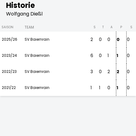
Historie
Wolfgang Dießl
TEAM
SAISON
S
T
A
P
S
2
0
0
0
0
2025/26
SV Baiernrain
6
0
1
1
0
2023/24
SV Baiernrain
3
0
2
2
0
2022/23
SV Baiernrain
1
1
0
1
0
2021/22
SV Baiernrain