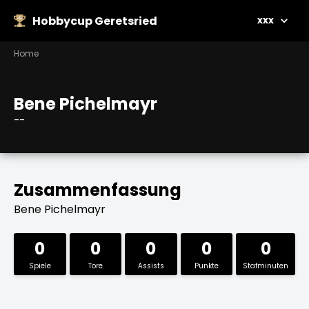
Hobbycup Geretsried
xxx
Home
Bene Pichelmayr
--
Zusammenfassung
Bene Pichelmayr
0
0
0
0
0
Spiele
Tore
Assists
Punkte
Stafminuten